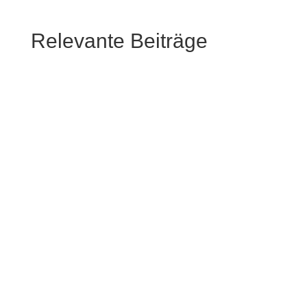
Relevante Beiträge
In der Zeckenzeit sind Hunde und auch
Katzen betroffen. Zecken können dabei
Krankheitserreger übertragen.