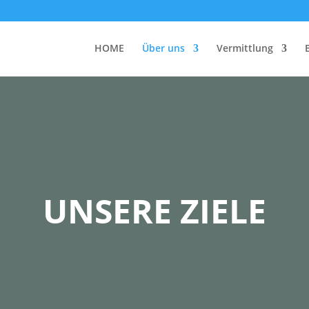
HOME
Über uns
Vermittlung
UNSERE ZIELE